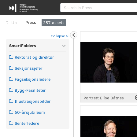
Press
Up
357
assets
Collapse all
SmartFolders
Rektorat og direktør
Seksjonssjefer
Fagseksjonsledere
Bygg-Fasiliteter
Portrett Elise Båtnes
Illustrasjonsbilder
50-årsjubileum
Senterledere